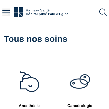
Aller
au
Ramsay Santé
contenu
Hôpital privé Paul d'Egine
principal
Tous nos soins
Anesthésie
Cancérologie