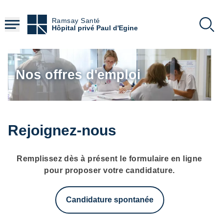
Aller
au
Ramsay Santé
contenu
Hôpital privé Paul d'Egine
principal
Nos offres d'emploi
Rejoignez-nous
Remplissez dès à présent le formulaire en ligne
pour proposer votre candidature.
Candidature spontanée