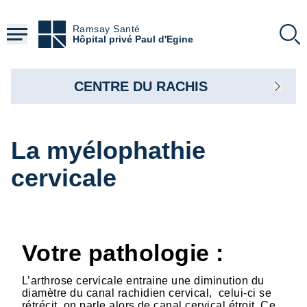
Aller
au
Ramsay Santé
contenu
Hôpital privé Paul d'Egine
principal
CENTRE DU RACHIS
La myélophathie
cervicale
Votre pathologie :
L’arthrose cervicale entraine une diminution du
diamètre du canal rachidien cervical, celui-ci se
rétrécit, on parle alors de canal cervical étroit. Ce