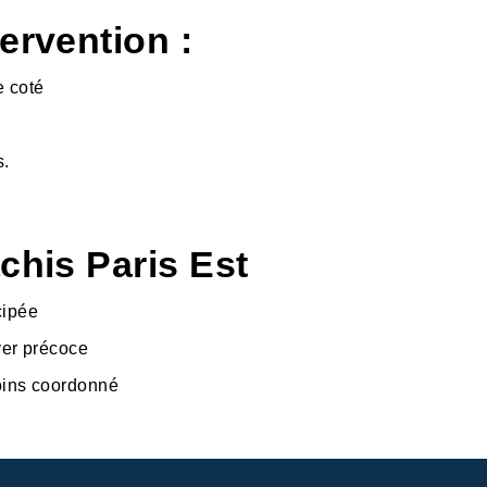
ervention :
e coté
s.
chis Paris Est
cipée
ver précoce
oins coordonné