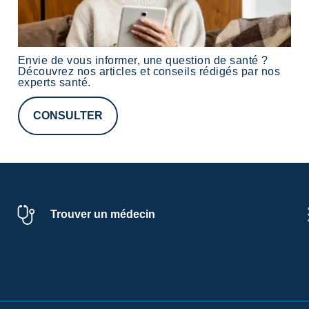
Envie de vous informer, une question de santé ?
Découvrez nos
articles
et conseils rédigés par nos
experts santé
.
CONSULTER
Trouver un médecin