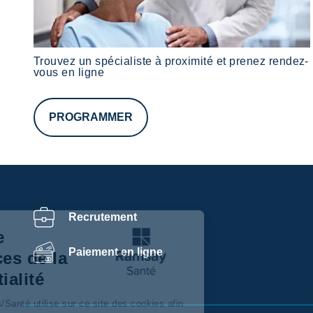
Trouvez un spécialiste à proximité et prenez rendez-
vous en ligne
PROGRAMMER
Recrutement
Centre de
Paiement en ligne
préférences de la
confidentialité
Ramsay Services/Santé utilise sur ce site des cookies afin