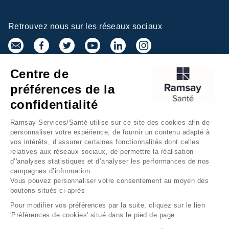
Retrouvez nous sur les réseaux sociaux
Centre de
Inscrivez-vous à la newsletter
préférences de la
confidentialité
Ramsay Services/Santé utilise sur ce site des cookies afin de
personnaliser votre expérience, de fournir un contenu adapté à
vos intérêts, d’assurer certaines fonctionnalités dont celles
relatives aux réseaux sociaux, de permettre la réalisation
d’'analyses statistiques et d’analyser les performances de nos
campagnes d’information.
Groupe Ramsay Santé
Mentions légales
Vous pouvez personnaliser votre consentement au moyen des
boutons situés ci-après
Gestion des cookies
Données personnelles
Pour modifier vos préférences par la suite, cliquez sur le lien
Accessibilité Numérique
Presse
'Préférences de cookies' situé dans le pied de page.
Fondation Ramsay Santé
Plan du site