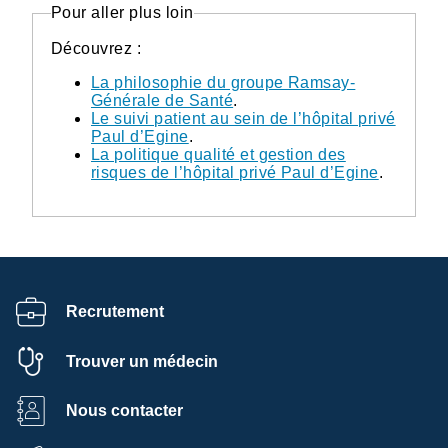
Pour aller plus loin
Découvrez :
La philosophie du groupe Ramsay-
Générale de Santé
.
Le suivi patient au sein de l’hôpital privé
Paul d’Egine
.
La politique qualité et gestion des
risques de l’hôpital privé Paul d’Egine
.
Recrutement
Trouver un médecin
Nous contacter