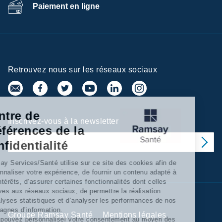
Paiement en ligne
Retrouvez nous sur les réseaux sociaux
Centre de
Inscrivez-vous à la newsletter
préférences de la
confidentialité
Ramsay Services/Santé utilise sur ce site des cookies afin de
personnaliser votre expérience, de fournir un contenu adapté à
vos intérêts, d’assurer certaines fonctionnalités dont celles
relatives aux réseaux sociaux, de permettre la réalisation
d’'analyses statistiques et d’analyser les performances de nos
campagnes d’information.
Groupe Ramsay Santé
Mentions légales
Vous pouvez personnaliser votre consentement au moyen des