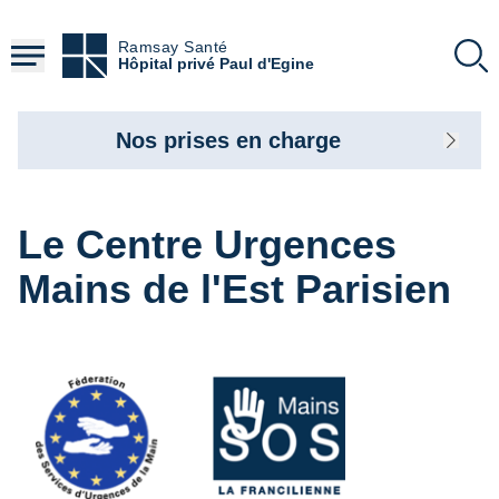
Aller
au
Ramsay Santé
contenu
Hôpital privé Paul d'Egine
principal
Nos prises en charge
Le Centre Urgences
Mains de l'Est Parisien