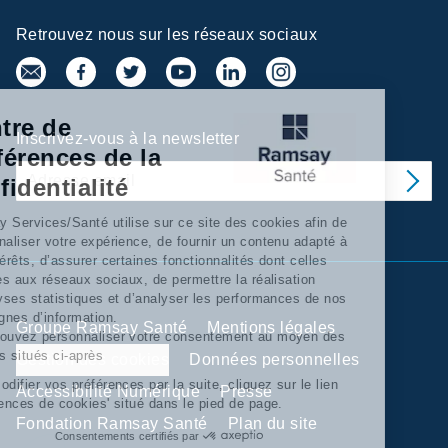
Retrouvez nous sur les réseaux sociaux
Centre de
Inscrivez-vous à la newsletter
préférences de la
confidentialité
Ramsay Services/Santé utilise sur ce site des cookies afin de
personnaliser votre expérience, de fournir un contenu adapté à
vos intérêts, d’assurer certaines fonctionnalités dont celles
relatives aux réseaux sociaux, de permettre la réalisation
d’'analyses statistiques et d’analyser les performances de nos
campagnes d’information.
Groupe Ramsay Santé
Mentions légales
Vous pouvez personnaliser votre consentement au moyen des
boutons situés ci-après
Gestion des cookies
Données personnelles
Pour modifier vos préférences par la suite, cliquez sur le lien
Accessibilité Numérique
Presse
'Préférences de cookies' situé dans le pied de page.
Fondation Ramsay Santé
Plan du site
Consentements certifiés par