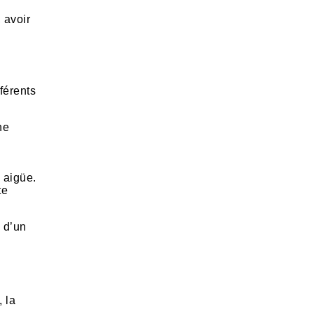
 avoir
fférents
he
e
 aigüe.
te
 d’un
 la
.