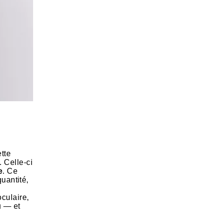
ette
. Celle-ci
e
. Ce
quantité,
oculaire,
u — et