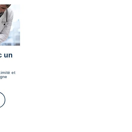
c un
imité et
igne