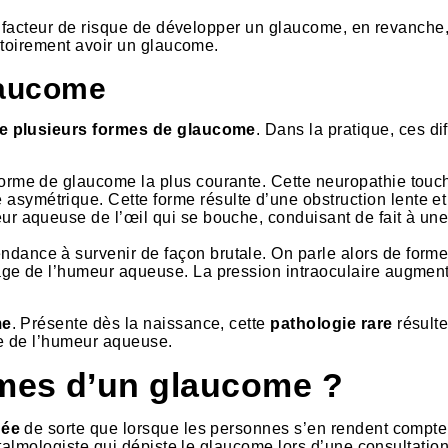
n facteur de risque de développer un glaucome, en revanche,
atoirement avoir un glaucome.
laucome
ste plusieurs formes de glaucome
. Dans la pratique, ces di
a forme de glaucome la plus courante. Cette neuropathie touc
asymétrique. Cette forme résulte d’une obstruction lente et
eur aqueuse de l’œil qui se bouche, conduisant de fait à un
endance à survenir de façon brutale. On parle alors de forme
inage de l’humeur aqueuse. La pression intraoculaire augmen
me
. Présente dès la naissance, cette
pathologie rare
résulte
e de l’humeur aqueuse.
mes d’un glaucome ?
hée
de sorte que lorsque les personnes s’en rendent compte,
talmologiste qui dépiste le glaucome lors d’une consultation