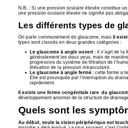
N.B. : Si une pression oculaire élevée constitue u
une pression oculaire élevée ne signifie pas oblig
Les différents types de g
On parle communément de glaucome, mais
il exi
types sont classés en deux grandes catégories :
Le glaucome à angle ouvert
: il s’agit de l
généralement les deux yeux, mais de manière 
progressive du système de filtration de l’hum
élévation de la pression intraoculaire.
Le glaucome à angle fermé
: cette forme a t
Elle est provoquée par l’interruption du dra
rapidement.
Il existe une forme congénitale rare du glauco
développement anormal de la structure de drainag
Quels sont les symptô
Au début, seule la vision périphérique est touc
maladie a déjà évolué. Le plus souvent, c’est l’oph