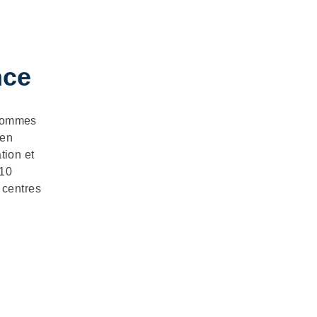
nce
 sommes
 en
tion et
 10
 centres