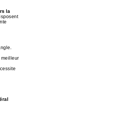
rs la
disposent
inte
angle.
 meilleur
écessite
éral