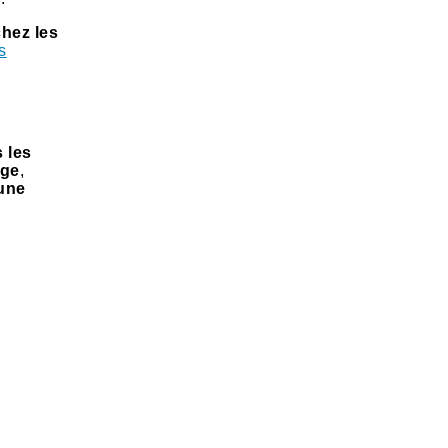
chez les
s
 les
age
,
 une