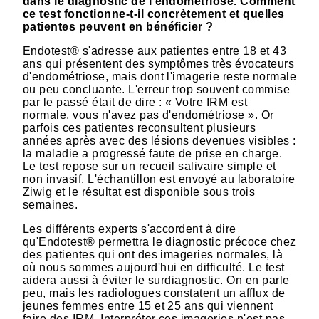
dans le diagnostic de l'endométriose. Comment
ce test fonctionne-t-il concrètement et quelles
patientes peuvent en bénéficier ?
Endotest® s'adresse aux patientes entre 18 et 43
ans qui présentent des symptômes très évocateurs
d'endométriose, mais dont l'imagerie reste normale
ou peu concluante. L'erreur trop souvent commise
par le passé était de dire : « Votre IRM est
normale, vous n'avez pas d'endométriose ». Or
parfois ces patientes reconsultent plusieurs
années après avec des lésions devenues visibles :
la maladie a progressé faute de prise en charge.
Le test repose sur un recueil salivaire simple et
non invasif. L'échantillon est envoyé au laboratoire
Ziwig et le résultat est disponible sous trois
semaines.
Les différents experts s'accordent à dire
qu'Endotest® permettra le diagnostic précoce chez
des patientes qui ont des imageries normales, là
où nous sommes aujourd'hui en difficulté. Le test
aidera aussi à éviter le surdiagnostic. On en parle
peu, mais les radiologues constatent un afflux de
jeunes femmes entre 15 et 25 ans qui viennent
faire des IRM. Interpréter ces imageries n'est pas