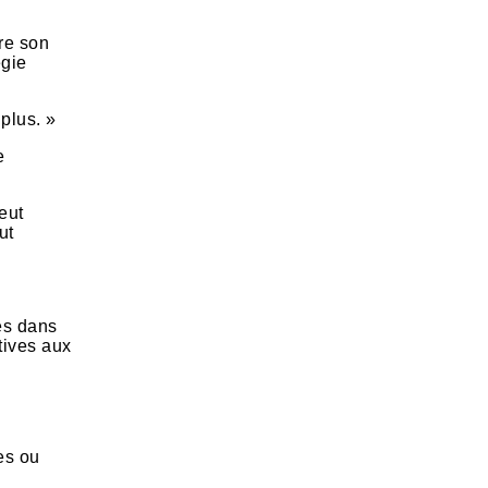
re son
égie
 plus. »
e
eut
ut
es dans
tives aux
es ou