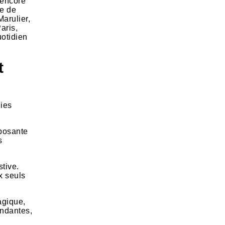
 encore
ie de
arulier,
aris,
uotidien
t
dies
mposante
s
stive.
x seuls
agique,
ondantes,