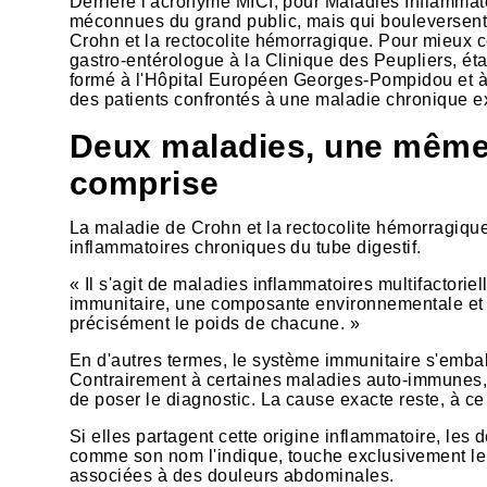
Derrière l'acronyme MICI, pour Maladies Inflammat
méconnues du grand public, mais qui bouleversent p
Crohn et la rectocolite hémorragique. Pour mieux 
gastro-entérologue à la Clinique des Peupliers, é
formé à l'Hôpital Européen Georges-Pompidou et à 
des patients confrontés à une maladie chronique e
Deux maladies, une même 
comprise
La maladie de Crohn et la rectocolite hémorragique
inflammatoires chroniques du tube digestif.
« Il s'agit de maladies inflammatoires multifactori
immunitaire, une composante environnementale et
précisément le poids de chacune. »
En d'autres termes, le système immunitaire s'emball
Contrairement à certaines maladies auto-immunes, i
de poser le diagnostic. La cause exacte reste, à ce 
Si elles partagent cette origine inflammatoire, les
comme son nom l'indique, touche exclusivement le 
associées à des douleurs abdominales.