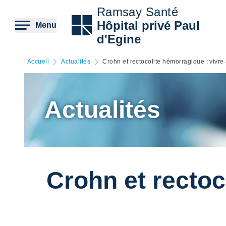
Aller
Ramsay Santé
au
contenu
Hôpital privé Paul
Menu
principal
d'Egine
Accueil
Actualités
Crohn et rectocolite hémorragique : vivre
Actualités
Crohn et rectoc