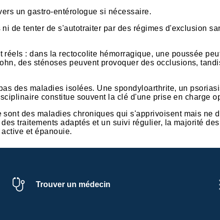
 vers un gastro-entérologue si nécessaire.
ni de tenter de s'autotraiter par des régimes d'exclusion sa
 réels : dans la rectocolite hémorragique, une poussée peu
Crohn, des sténoses peuvent provoquer des occlusions, tand
 pas des maladies isolées. Une spondyloarthrite, un psorias
isciplinaire constitue souvent la clé d'une prise en charge o
e sont des maladies chroniques qui s'apprivoisent mais ne d
des traitements adaptés et un suivi régulier, la majorité des
 active et épanouie.
Trouver un médecin