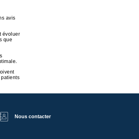
ns avis
t évoluer
is que
is
ptimale.
oivent
 patients
Nous contacter