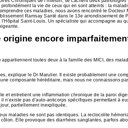
oires Chroniques de l'Intestin, se cachent deux pathologies
rofondément la vie de ceux qui en sont atteints : la malad
comprendre ces maladies, nous avons rencontré le Docteur M
tablissement Ramsay Santé dans le 13e arrondissement de P
l'Hôpital Saint-Louis. Un spécialiste qui accompagne au q
xigeante.
origine encore imparfaitemen
 appartiennent toutes deux à la famille des MICI, des mala
elles, explique le Dr Marulier. Il existe probablement une co
 une composante héréditaire, mais nous ne connaissons pa
e et entretient une inflammation chronique de la paroi dige
l n'existe pas d'auto-anticorps spécifiques permettant à eu
jour, partiellement inexpliquée.
 deux maladies ne sont pas identiques. La rectocolite hémorr
côlon. Elle provoque des diarrhées sanglantes, parfois ab