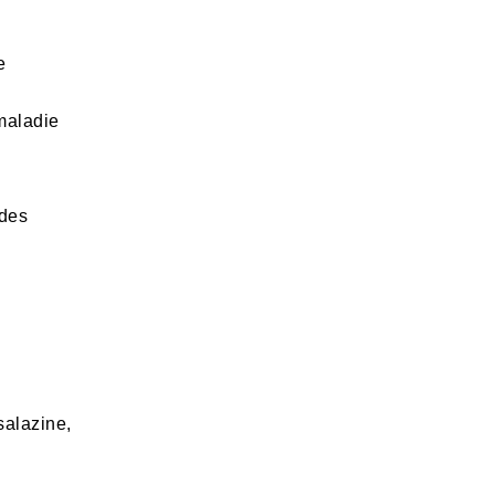
e
 maladie
 des
salazine,