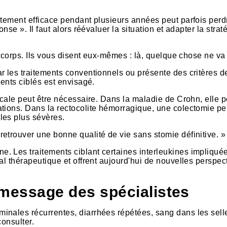
itement efficace pendant plusieurs années peut parfois perd
nse ». Il faut alors réévaluer la situation et adapter la strat
r corps. Ils vous disent eux-mêmes : là, quelque chose ne va
r les traitements conventionnels ou présente des critères d
ments ciblés est envisagé.
icale peut être nécessaire. Dans la maladie de Crohn, elle p
ations. Dans la rectocolite hémorragique, une colectomie pe
les plus sévères.
etrouver une bonne qualité de vie sans stomie définitive. »
. Les traitements ciblant certaines interleukines impliqué
al thérapeutique et offrent aujourd'hui de nouvelles perspec
e message des spécialistes
inales récurrentes, diarrhées répétées, sang dans les sell
consulter.