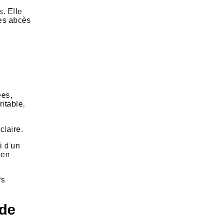
s. Elle
des abcès
s
ées,
itable,
claire.
i d'un
 en
fs
 de